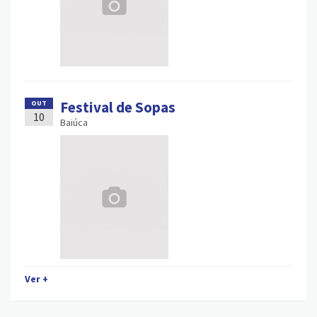
Festival de Sopas
OUT
10
Baiúca
Ver +