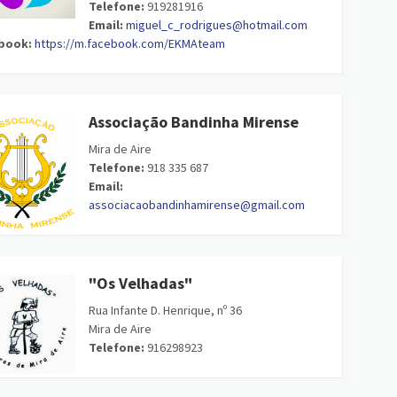
Telefone:
919281916
Email:
miguel_c_rodrigues@hotmail.com
book:
https://m.facebook.com/EKMAteam
Associação Bandinha Mirense
Mira de Aire
Telefone:
918 335 687
Email:
associacaobandinhamirense@gmail.com
"Os Velhadas"
Rua Infante D. Henrique, nº 36
Mira de Aire
Telefone:
916298923