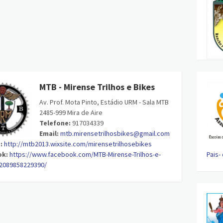
MTB - Mirense Trilhos e Bikes
Av. Prof. Mota Pinto, Estádio URM - Sala MTB
2485-999 Mira de Aire
Telefone:
917034339
Email:
mtb.mirensetrilhosbikes@gmail.com
:
http://mtb2013.wixsite.com/mirensetrilhosebikes
ok:
https://www.facebook.com/MTB-Mirense-Trilhos-e-
Pais-
2089858229390/