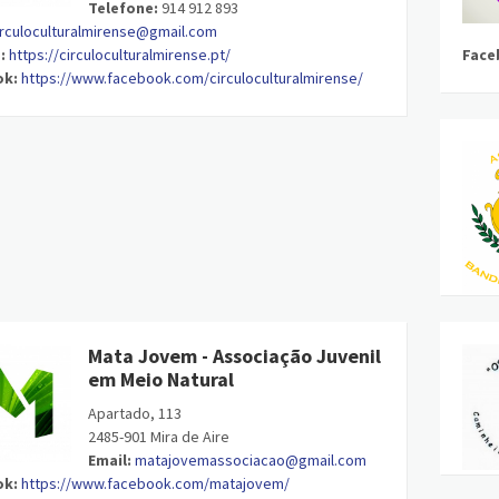
Telefone:
914 912 893
irculoculturalmirense@gmail.com
:
https://circuloculturalmirense.pt/
Face
ok:
https://www.facebook.com/circuloculturalmirense/
Mata Jovem - Associação Juvenil
em Meio Natural
Apartado, 113
2485-901 Mira de Aire
Email:
matajovemassociacao@gmail.com
ok:
https://www.facebook.com/matajovem/