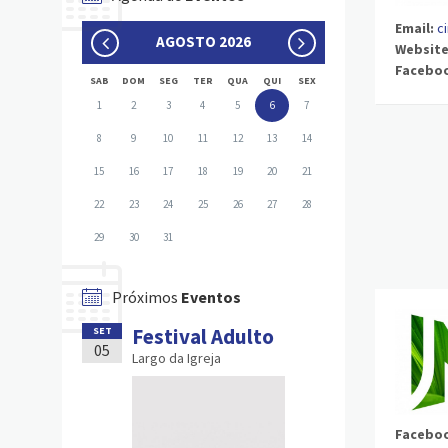
Email:
c
AGOSTO 2026
Website
Facebo
SAB
DOM
SEG
TER
QUA
QUI
SEX
1
2
3
4
5
6
7
8
9
10
11
12
13
14
15
16
17
18
19
20
21
22
23
24
25
26
27
28
29
30
31
Próximos
Eventos
Festival Adulto
SET
05
Largo da Igreja
Facebo