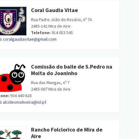
Coral Gaudia Vitae
Rua Padre João do Rosário, nº 7A
2485-142 Mira de Aire
Telefone:
914 053 545
:
coralgaudiavitae@gmail.com
Comissão do baile de S.Pedro na
Moita do Joaninho
Rua das Mangas, nº 7
2485-007 Mira de Aire
fone:
934 440 628
:
alcidesmoliveira@iol.pt
Rancho Folclorico de Mira de
Aire