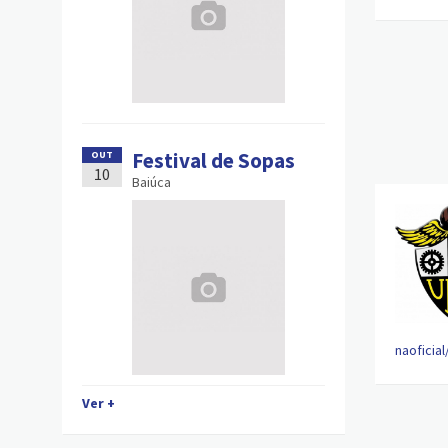
Festival de Sopas
OUT
10
Baiúca
naoficial
Ver +