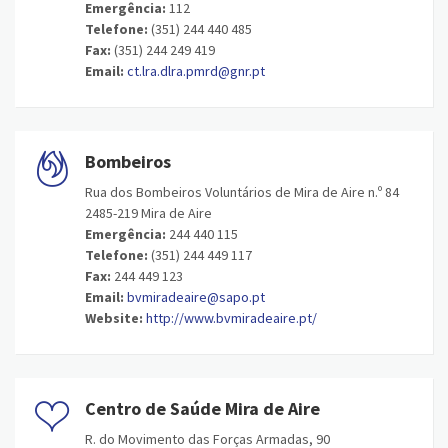
Emergência:
112
Telefone:
(351) 244 440 485
Fax:
(351) 244 249 419
Email:
ct.lra.dlra.pmrd@gnr.pt
Bombeiros
Rua dos Bombeiros Voluntários de Mira de Aire n.º 84
2485-219 Mira de Aire
Emergência:
244 440 115
Telefone:
(351) 244 449 117
Fax:
244 449 123
Email:
bvmiradeaire@sapo.pt
Website:
http://www.bvmiradeaire.pt/
Centro de Saúde Mira de Aire
R. do Movimento das Forças Armadas, 90