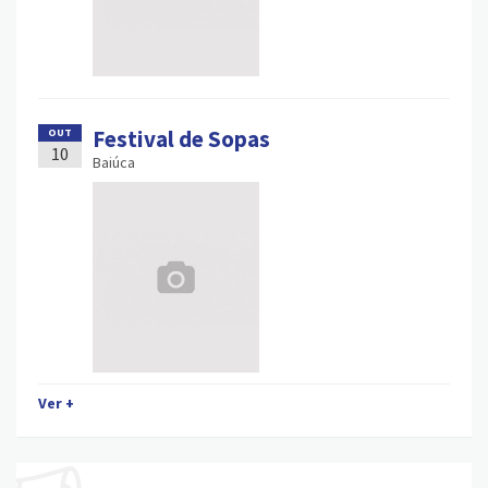
Festival de Sopas
OUT
10
Baiúca
Ver +