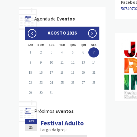
Facebo
50740702
Agenda de
Eventos
AGOSTO 2026
SAB
DOM
SEG
TER
QUA
QUI
SEX
1
2
3
4
5
6
7
8
9
10
11
12
13
14
15
16
17
18
19
20
21
22
23
24
25
26
27
28
29
30
31
Próximos
Eventos
Festival Adulto
SET
05
Largo da Igreja