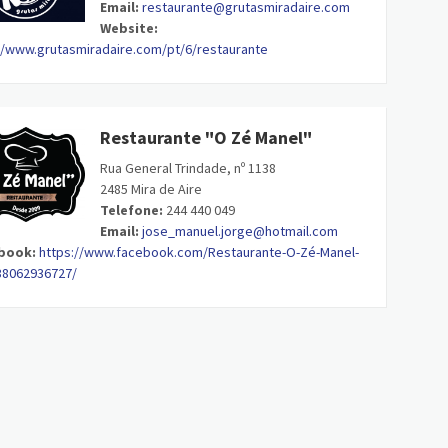
Email:
restaurante@grutasmiradaire.com
Website:
//www.grutasmiradaire.com/pt/6/restaurante
Restaurante "O Zé Manel"
Rua General Trindade, nº 1138
2485 Mira de Aire
Telefone:
244 440 049
Email:
jose_manuel.jorge@hotmail.com
book:
https://www.facebook.com/Restaurante-O-Zé-Manel-
38062936727/