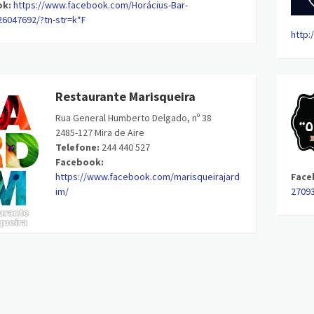
ok:
https://www.facebook.com/Horácius-Bar-
6047692/?tn-str=k*F
http:
Restaurante Marisqueira
Rua General Humberto Delgado, nº 38
2485-127 Mira de Aire
Telefone:
244 440 527
Facebook:
https://www.facebook.com/marisqueirajard
Face
im/
2709