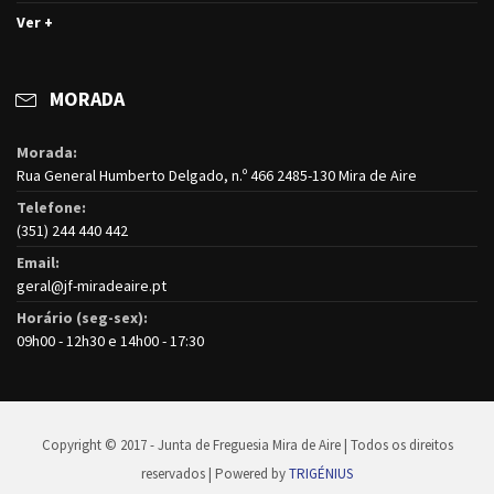
Ver +
MORADA
Morada:
Rua General Humberto Delgado, n.º 466 2485-130 Mira de Aire
Telefone:
(351) 244 440 442
Email:
geral@jf-miradeaire.pt
Horário (seg-sex):
09h00 - 12h30 e 14h00 - 17:30
Copyright © 2017 - Junta de Freguesia Mira de Aire | Todos os direitos
reservados | Powered by
TRIGÉNIUS