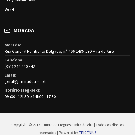
Ver +
MORADA
Morada:
Rua General Humberto Delgado, n.º 466 2485-130 Mira de Aire
Telefone:
(351) 244 440 442
Email:
geral@jf-miradeaire.pt
Horário (seg-sex):
09h00 - 12h30 e 14h00 - 17:30
Copyright © 2017 - Junta de Freguesia Mira de Aire | Todos os direitos
reservados | Powered by
TRIGÉNIUS