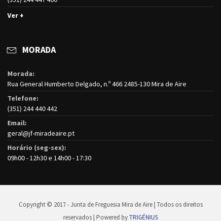
Ver +
MORADA
Morada:
Rua General Humberto Delgado, n.º 466 2485-130 Mira de Aire
Telefone:
(351) 244 440 442
Email:
geral@jf-miradeaire.pt
Horário (seg-sex):
09h00 - 12h30 e 14h00 - 17:30
Copyright © 2017 - Junta de Freguesia Mira de Aire | Todos os direitos
reservados | Powered by
TRIGÉNIUS