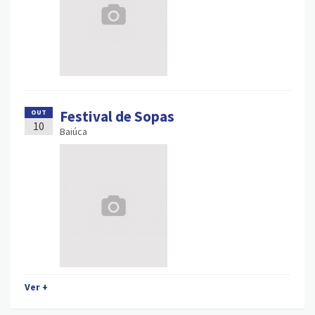
Festival de Sopas
OUT
10
Baiúca
Ver +