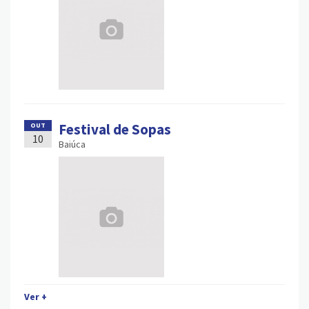
Festival de Sopas
OUT
10
Baiúca
Ver +