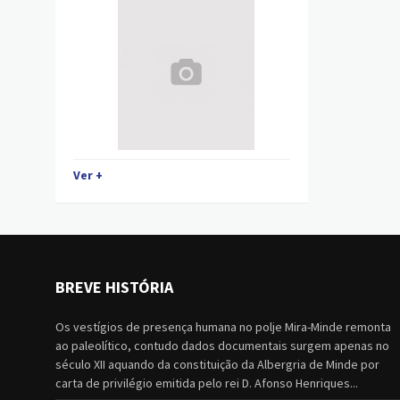
Ver +
BREVE HISTÓRIA
Os vestígios de presença humana no polje Mira-Minde remonta
ao paleolítico, contudo dados documentais surgem apenas no
século XII aquando da constituição da Albergria de Minde por
carta de privilégio emitida pelo rei D. Afonso Henriques...