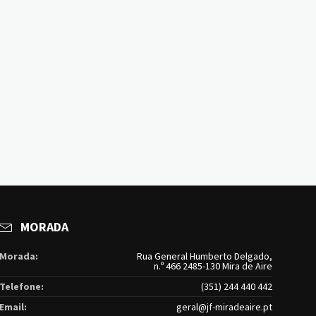
MORADA
Morada:
Rua General Humberto Delgado,
n.º 466 2485-130 Mira de Aire
Telefone:
(351) 244 440 442
Email:
geral@jf-miradeaire.pt