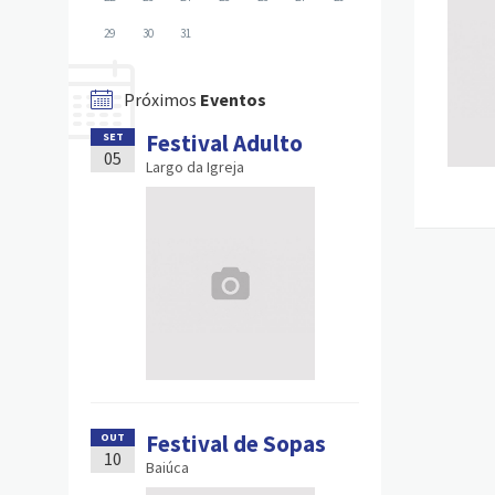
29
30
31
Próximos
Eventos
Festival Adulto
SET
05
Largo da Igreja
Festival de Sopas
OUT
10
Baiúca